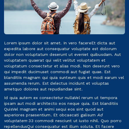
Lorem ipsum dolor sit amet. In vero facereEt dicta aut
expedita labore aut consequatur voluptate est dolorum
dolor non voluptatum deserunt ut eveniet quibusdam. Aut
voluptatem quaerat qui velit velitut voluptatem et
voluptatum consectetur et alias modi. Non deserunt vero
qui impedit ducimuset commodi aut fugiat quae. Est
blanditiis magnam qui quia sunteum quis et modi earum vel
assumenda rerum. Est delectus incidunt et voluptas
ametquo dolores aut repudiandae sint.
Id quia autem ex consectetur nullaVel rerum ut tempora
ipsam aut modi architecto eos neque quia. Est blanditiis
QuisVel magnam et animi sequi eos sint quod aut
asperiores praesentium. Et obcaecati galisum
Ad
voluptatem
33 commodi nesciunt ut iusto nihil. Quo porro
repellendusQui consequatur est illum soluta. Et facere